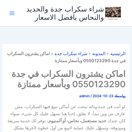
خطي
شراء سكراب جدة والحديد
لى
والنحاس بافضل الاسعار
لمحتوى
الرئيسية
»
المدونة
»
شراء سكراب جدة
»
اماكن يشترون السكراب
في جدة 0550123290 وبأسعار ممتازة
اماكن يشترون السكراب في جدة
0550123290 وبأسعار ممتازة
بواسطة
2024-10-23
/
admin
لو أنت في جدة وتائه تبحث عن أماكن تبيع فيها السكراب، مش
عارف من وين تبدأ، لا تقلق، إحنا هنا نسهل عليك كل شيء. سواء
كان عندك
حديد مستعمل، نحاس، أو ألمنيوم
، نوفر لك خدمة سريعة
وموثوقة، ونسهّل عليك عملية البيع من أول خطوة لآخرها بشكل