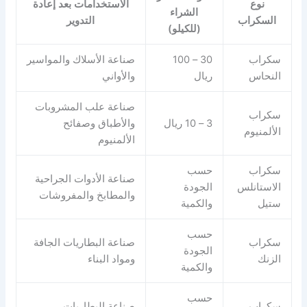
نوع
الاستخدامات بعد إعادة
الشراء
السكراب
التدوير
(للكيلو)
سكراب
30 – 100
صناعة الأسلاك والمواسير
النحاس
ريال
والأواني
صناعة علب المشروبات
سكراب
3 – 10 ريال
والأطباق وصفائح
الألمنيوم
الألمنيوم
سكراب
حسب
صناعة الأدوات الجراحية
الاستانلس
الجودة
والمطابخ والمفروشات
ستيل
والكمية
حسب
سكراب
صناعة البطاريات الجافة
الجودة
الزنك
ومواد البناء
والكمية
حسب
سكراب
صناعة البطاريات