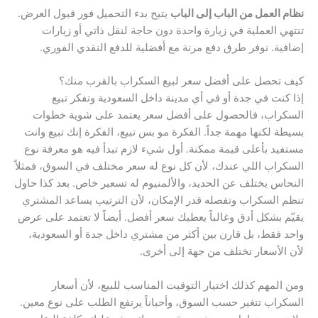
نظام العمل من الباب إلى الباب
يتيح بدء التحميل فور قبول العرض.
تنتهي العملية في زيارة واحدة دون حاجة لنقل ذاتي أو زيارات
إضافية. نوفر طرق دفع مرنة مع أفضلية للدفع النقدي الفوري.
كيف تحصل على أفضل سعر لبيع السكراب بالقرب منك؟
إذا كنت في جدة أو في أي مدينة داخل السعودية وتفكر تبيع
السكراب، فالحصول على أفضل سعر يعتمد على شوية خطوات
بسيطة لكنها مهمة جداً. الفكرة مو بس تبيع، الفكرة إنك تبيع وانت
مستفيد بأعلى قيمة ممكنة. أول شيء لازم تبدأ فيه هو معرفة نوع
السكراب اللي عندك، لأن كل نوع له سعر مختلف في السوق، فمثلاً
النحاس يختلف عن الحديد، والألمنيوم له تسعير خاص. بعد كذا حاول
تنظم السكراب وتفصله قدر الإمكان، لأن الترتيب يساعد المشتري
يقيّم بشكل أدق وغالباً يعطيك سعر أفضل. أيضاً لا تعتمد على عرض
واحد فقط، بل قارن بين أكثر من مشتري داخل جدة أو السعودية،
لأن الأسعار تختلف من جهة إلى أخرى.
ومن المهم كذلك اختيار التوقيت المناسب للبيع، لأن أسعار
السكراب تتغير حسب السوق، وأحياناً يرتفع الطلب على نوع معين.