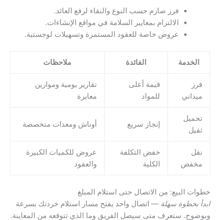
فرز صارم حسب النوع والنقاء لرفع العائد.
الالتزام بمعايير السلامة في مواقع الإنشاءات.
عروض خاصة للعقود المستمرة وتسهيلات لوجستية.
الخدمة
الفائدة
ملاحظات
فرز
قيمة أعلى
تقارير يومية وموازين
ميداني
للمواد
معايرة
تحميل
إنجاز سريع
أوناش ومعدات متخصصة
ثقيل
نقل
خفض التكلفة
عروض للكميات الكبيرة
مخفض
الكلية
والعقود
خطوات البيع: من الاتصال حتى استلام المبلغ
ابدأ بخطوة سهلة
— اتصال واحد يفتح مسار استلام خردتك بسرعة
وبوضوح. ستعرف متى سيصل الفريق وما الذي تتوقعه من المعاينة.