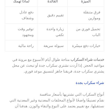
الميزة
الفائدة
لماذا تهمك
فرق متنقلة
دفع عادل
تقييم دقيق
وموازين
وشفاف
تحميل فوري من
زيارة واحدة
توفير وقت
الباب
تكفي
ومجهود
خيارات دفع ميسّرة
سيولة سريعة
راحة مالية
خدمات شراء السكراب
متاحة طوال أيام الأسبوع مع مرونة في
مواعيد الحجز. إذا أردت نشتري سكراب جدة أو تبحث عن محل
يشتري سكراب جدة، فريقنا جاهز لتنسيق موعد فوري.
شراء سكراب بجدة
أنواع السكراب التي نشتريها بأسعار منافسة
نقدّم تصنيفًا واضحًا لأنواع المخلفات المعدنية وغير المعدنية التي
نستقبلها، مع تقييم يعتمد على النوع والنقاء والوزن. هدفنا أن