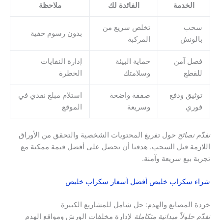
الخدمة
الفائدة لك
ملاحظة
سحب
تخلص سريع من
بدون رسوم خفية
بالونش
المركبة
فصل آمن
حماية البيئة
إدارة النفايات
للقطع
وسلامتك
الخطرة
توثيق ودفع
صفقة واضحة
استلام مبلغ نقدي في
فوري
وسريعة
الموقع
نقدّم نصائح
حول تفريغ المحتويات الشخصية والتحقق من الأوراق
اللازمة قبل السحب. هدفنا أن تحصل على أفضل قيمة ممكنة مع
تجربة بيع سريعة وآمنة.
شراء سكراب خليص أفضل أسعار سكراب خليص
خردة المصانع والهدم: حل شامل للمشاريع الكبيرة
نقدّم حلولاً ميدانية متكاملة
لإدارة مخلفات الورش ومواقع الهدم