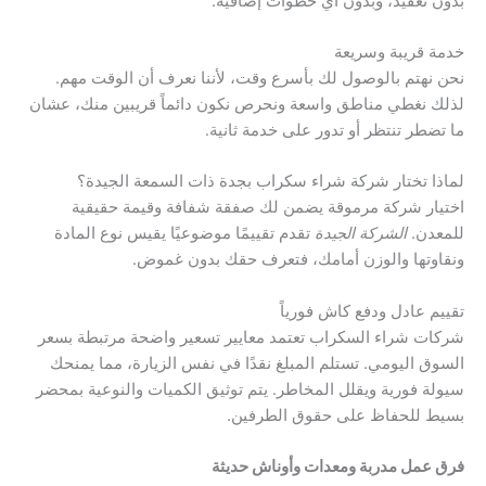
بدون تعقيد، وبدون أي خطوات إضافية.
خدمة قريبة وسريعة
نحن نهتم بالوصول لك بأسرع وقت، لأننا نعرف أن الوقت مهم.
لذلك نغطي مناطق واسعة ونحرص نكون دائماً قريبين منك، عشان
ما تضطر تنتظر أو تدور على خدمة ثانية.
لماذا تختار شركة شراء سكراب بجدة ذات السمعة الجيدة؟
اختيار شركة مرموقة يضمن لك صفقة شفافة وقيمة حقيقية
للمعدن.
الشركة الجيدة
تقدم تقييمًا موضوعيًا يقيس نوع المادة
ونقاوتها والوزن أمامك، فتعرف حقك بدون غموض.
تقييم عادل ودفع كاش فورياً
شركات شراء السكراب تعتمد معايير تسعير واضحة مرتبطة بسعر
السوق اليومي. تستلم المبلغ نقدًا في نفس الزيارة، مما يمنحك
سيولة فورية ويقلل المخاطر. يتم توثيق الكميات والنوعية بمحضر
بسيط للحفاظ على حقوق الطرفين.
فرق عمل مدربة ومعدات وأوناش حديثة