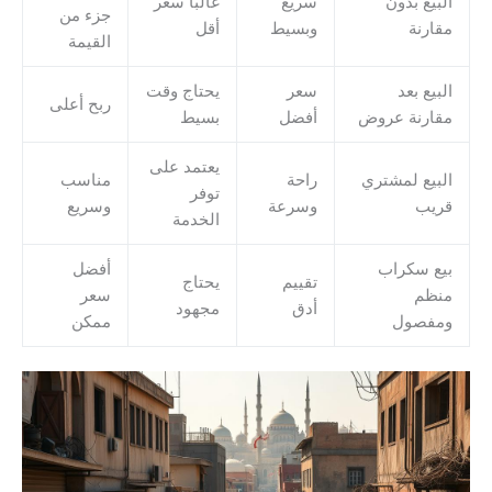
البيع بدون
سريع
غالباً سعر
جزء من
مقارنة
وبسيط
أقل
القيمة
البيع بعد
سعر
يحتاج وقت
ربح أعلى
مقارنة عروض
أفضل
بسيط
يعتمد على
البيع لمشتري
راحة
مناسب
توفر
قريب
وسرعة
وسريع
الخدمة
بيع سكراب
أفضل
تقييم
يحتاج
منظم
سعر
أدق
مجهود
ومفصول
ممكن