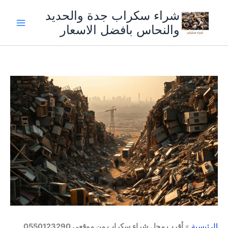
خطي
شراء سكراب جدة والحديد
لى
والنحاس بافضل الاسعار
لمحتوى
الرئيسية
»
أقرب محل شراء سكراب من موقعي 0550123290