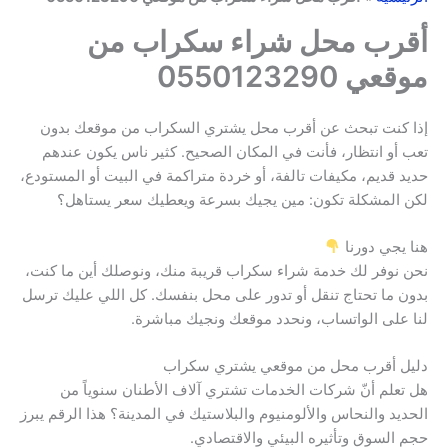
أقرب محل شراء سكراب من
موقعي 0550123290
إذا كنت تبحث عن أقرب محل يشتري السكراب من موقعك بدون
تعب أو انتظار، فأنت في المكان الصحيح. كثير ناس يكون عندهم
حديد قديم، مكيفات تالفة، أو خردة متراكمة في البيت أو المستودع،
لكن المشكلة تكون: مين يجيك بسرعة ويعطيك سعر يستاهل؟
هنا يجي دورنا
نحن نوفر لك خدمة شراء سكراب قريبة منك، ونوصلك أين ما كنت،
بدون ما تحتاج تنقل أو تدور على محل بنفسك. كل اللي عليك ترسل
لنا على الواتساب، ونحدد موقعك ونجيك مباشرة.
دليل أقرب محل من موقعي يشتري سكراب
هل تعلم أنّ شركات الخدمات تشتري آلاف الأطنان سنوياً من
الحديد والنحاس والألومنيوم والبلاستيك في المدينة؟ هذا الرقم يبرز
حجم السوق وتأثيره البيئي والاقتصادي.