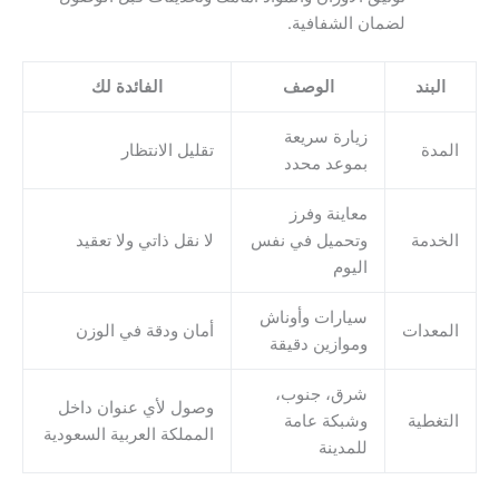
لضمان الشفافية.
البند
الوصف
الفائدة لك
زيارة سريعة
المدة
تقليل الانتظار
بموعد محدد
معاينة وفرز
الخدمة
وتحميل في نفس
لا نقل ذاتي ولا تعقيد
اليوم
سيارات وأوناش
المعدات
أمان ودقة في الوزن
وموازين دقيقة
شرق، جنوب،
وصول لأي عنوان داخل
التغطية
وشبكة عامة
المملكة العربية السعودية
للمدينة