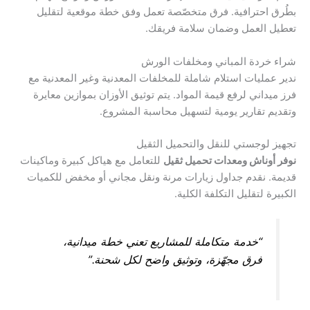
بطُرق احترافية. فرق متخصّصة تعمل وفق خطة موقعية لتقليل
تعطيل العمل وضمان سلامة فريقك.
شراء خردة المباني ومخلفات الورش
ندير عمليات استلام شاملة للمخلفات المعدنية وغير المعدنية مع
فرز ميداني لرفع قيمة المواد. يتم توثيق الأوزان بموازين معايرة
وتقديم تقارير يومية لتسهيل محاسبة المشروع.
تجهيز لوجستي للنقل والتحميل الثقيل
نوفر أوناش ومعدات تحميل ثقيل
للتعامل مع هياكل كبيرة وماكينات
قديمة. نقدم جداول زيارات مرنة ونقل مجاني أو مخفض للكميات
الكبيرة لتقليل التكلفة الكلية.
“خدمة متكاملة للمشاريع تعني خطة ميدانية،
فرق مجهّزة، وتوثيق واضح لكل شحنة.”