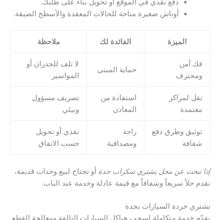
دفع نقدي في الموقع أو تحويل بناءً على طلبك.
أوناش صغيرة متاحة للحالات المعقدة والأسطح الضيقة.
الميزة
الفائدة لك
ملاحظة
فك آمن
لا تلف للجدران أو
حماية المبنى
ومحترف
المواسير
نقل لمراكز
استفادة من
تصريف مسؤول
معتمدة
المعادن
وبيئي
توثيق وطرق دفع
راحة
نقدي أو تحويل
شفافة
ومصداقية
حسب الاتفاق
إذا تبحث عن محل يشتري سكراب جدة
أو تحتاج لبيع وحدات قديمة،
نقدم حلاً سريعاً وشفافاً مع قيمة عادلة وخدمة عند الباب.
نشتري خردة السيارات بجدة
نقدّم خدمة متكاملة لسحب هياكل السيارات التالفة ومعالجة القطع