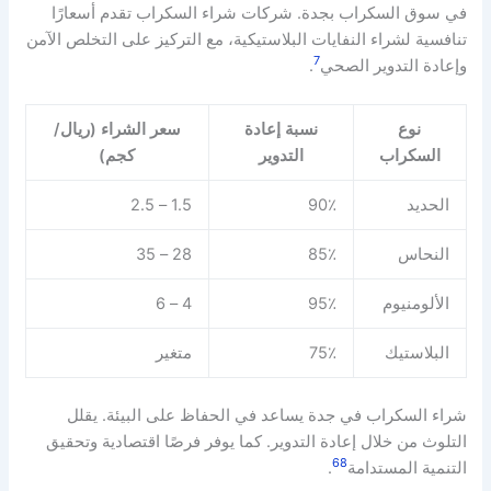
في سوق السكراب بجدة. شركات شراء السكراب تقدم أسعارًا
تنافسية لشراء النفايات البلاستيكية، مع التركيز على التخلص الآمن
7
وإعادة التدوير الصحي
.
نوع
نسبة إعادة
سعر الشراء (ريال/
السكراب
التدوير
كجم)
الحديد
90٪
1.5 – 2.5
النحاس
85٪
28 – 35
الألومنيوم
95٪
4 – 6
البلاستيك
75٪
متغير
شراء السكراب في جدة يساعد في الحفاظ على البيئة. يقلل
التلوث من خلال إعادة التدوير. كما يوفر فرصًا اقتصادية وتحقيق
6
8
التنمية المستدامة
.