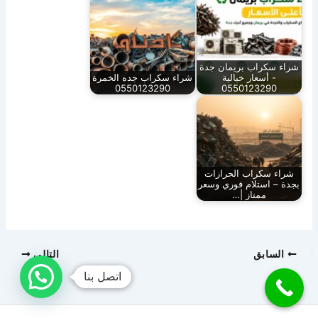
شراء سكراب بريمان جدة
- أسعار خيالية
شراء سكراب جده الخمرة
0550123290
0550123290
شراء سكراب الحرازات
بجدة – استلام فوري وسعر
ممتاز |…
السابق
التالي
اتصل بنا