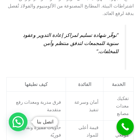
اشتراطات البيئة. المطابخ المصنوعة من الألومنيوم والفولاذ تُفصل
بدقة لرفع العائد.
“نوفّر شهادة تسليم لمراكز إعادة التدوير وعقود
سنوية للمجمعات لتدفق منتظم وآمن
للمخلفات.”
الخدمة
الفائدة
كيف نطبقها
تفكيك
أمان وسرعة
فرق مدربة ومعدات رفع
معدات
تنفيذ
متقدمة
مصانع
اتصل بنا
فرز
قيمة أعلى
حاويات مميزة وتقارير
موقعي
للمواد
فورِيّة