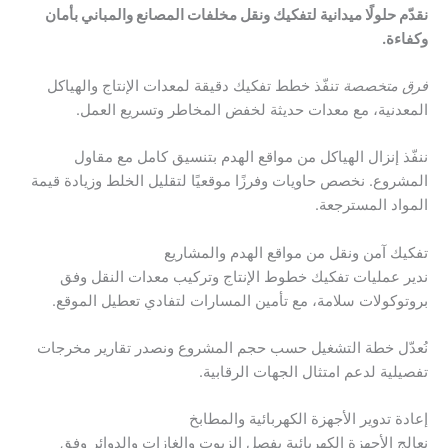
نقدّم حلولًا ميدانية لتفكيك ونقل مخلفات المصانع والمباني بأمان
وكفاءة.
فرق متخصصة
تنفّذ خطط تفكيك دقيقة لمعدات الإنتاج والهياكل
المعدنية، مع معدات حديثة لخفض المخاطر وتسريع العمل.
ننفّذ إنزال الهياكل من مواقع الهدم بتنسيق كامل مع مقاول
المشروع. نخصص حاويات وفرزًا موقعيًا لتقليل الخلط وزيادة قيمة
المواد المسترجعة.
تفكيك آمن ونقل من مواقع الهدم والمشاريع
ندير عمليات تفكيك خطوط الإنتاج وتركيب معدات النقل وفق
بروتوكولات سلامة، مع تأمين المسارات لتفادي تعطيل الموقع.
نُعدّل خطة التشغيل حسب حجم المشروع ونصدر تقارير مخرجات
تفصيلية لدعم امتثال الجهات الرقابية.
إعادة تدوير الأجهزة الكهربائية والمطابخ
نعالج الأجهزة الكهربائية بفصل الزيوت والغازات والدوائر وفق