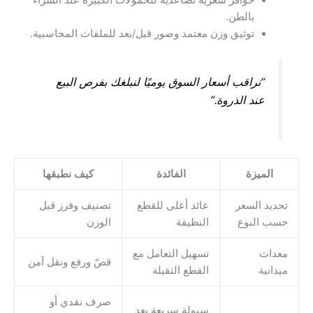
حوافز سعرية تصاعدية للحمولات الكبيرة عند الشراء
بالطن.
توثيق وزن معتمد وصور قبل/بعد للملفات المحاسبية.
“نراقب أسعار السوق يوميًا لنبلغك بفرص البيع
عند الذروة.”
الميزة
الفائدة
كيف نطبقها
تحديد السعر
عائد أعلى للقطع
تصنيف وفرز قبل
حسب النوع
النظيفة
الوزن
معدات
تسهيل التعامل مع
قصّ ورفع ونقل آمن
ميدانية
القطع الثقيلة
صرف نقدي أو
سيولة سريعة بعد