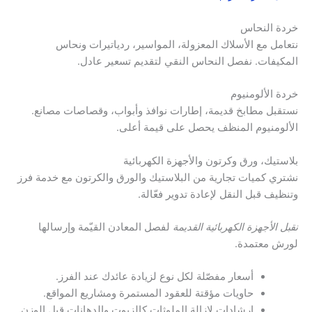
خردة النحاس
نتعامل مع الأسلاك المعزولة، المواسير، ردياتيرات ونحاس
المكيفات. نفصل النحاس النقي لتقديم تسعير عادل.
خردة الألومنيوم
نستقبل مطابخ قديمة، إطارات نوافذ وأبواب، وقصاصات مصانع.
الألومنيوم المنظف يحصل على قيمة أعلى.
بلاستيك، ورق وكرتون والأجهزة الكهربائية
نشتري كميات تجارية من البلاستيك والورق والكرتون مع خدمة فرز
وتنظيف قبل النقل لإعادة تدوير فعّالة.
نقبل الأجهزة الكهربائية القديمة
لفصل المعادن القيّمة وإرسالها
لورش معتمدة.
أسعار مفصّلة لكل نوع لزيادة عائدك عند الفرز.
حاويات مؤقتة للعقود المستمرة ومشاريع المواقع.
إرشادات لإزالة الملوثات كالزيوت والدهانات قبل الوزن.