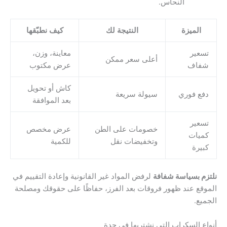
النحاس.
الميزة
النتيجة لك
كيف نطبّقها
تسعير
معاينة، وزن،
أعلى سعر ممكن
شفاف
عرض مكتوب
كاش أو تحويل
دفع فوري
سيولة سريعة
بعد الموافقة
تسعير
خصومات على الطن
عرض مخصص
كميات
وتخفيضات نقل
للكمية
كبيرة
نلتزم بسياسة شفافة
لرفض المواد غير القانونية وإعادة التقييم في
الموقع عند ظهور فروقات بعد الفرز، حفاظًا على حقوقك ومصلحة
الجميع.
أنواع السكراب التي نشتريها في جدة