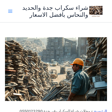
خطي
شراء سكراب جدة والحديد
لى
والنحاس بافضل الاسعار
لمحتوى
الرئيسية
»
محلات شراء السكراب في جدة 0550123290