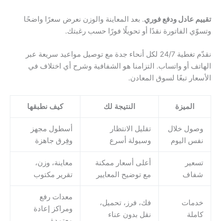
تقييم عادل ودفع فوري
. بعد المعاينة والوزن نعرض سعرًا واضحًا
وتسوّي الفاتورة نقدًا أو تحويلًا فورًا حسب رغبتك.
نقدّم تغطية 24/7 لكل أنحاء جدة مع توصيل مواعيد سريعة عبر
الهاتف أو واتساب. التزامنا هو الشفافية وشرح أي اختلاف في
الأسعار تبعًا لسوق المعادن.
الميزة
النتيجة لك
كيف نطبقها
وصول خلال
تقليل الانتظار
أسطول مجهز
نفس اليوم
وسيولة أسرع
وفِرق جاهزة
تسعير
أعلى أسعار ممكنة
معاينة، وزن،
شفاف
مع توضيح المعايير
تقرير مكتوب
معدات رفع
خدمات
فك، فرز، تحميل،
ومراكز إعادة
كاملة
نقل بدون عناء
معتمدة