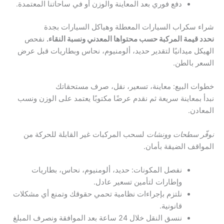
دفع فوري بعد المعاينة والوزن أو في ساحاتنا المعتمدة.
شراء سكراب السيارات المعطلة وهياكل السيارات بجدة
نحدد قيمة المركبة حسب محتواها المعدني ونسبة النقاء.
نفحص
الهيكل ميدانيًا لتقدير حديد، ألومنيوم، نحاس وبطاريات قبل عرض
السعر بالطن.
خطوات البيع: معاينة، تسعير، نقل، صرف مستحقاتك
نبدأ بمعاينة سريعة ثم نقدم عرضًا مكتوبًا يعتمد على الوزن ونسب
المعادن.
نوفّر سطحات وونشات
لسحب المركبات غير القابلة للحركة من
المواقف الضيقة بأمان.
نفصل المكونات: حديد، ألومنيوم، نحاس، بطاريات
وإطارات لتأمين تسعير عادل.
نلتزم بإجراءات نظامية تحمي حقوقك وتمنع أي مشكلات
قانونية.
ننسق النقل خلال 24 ساعة بعد الموافقة ونصرف المبلغ