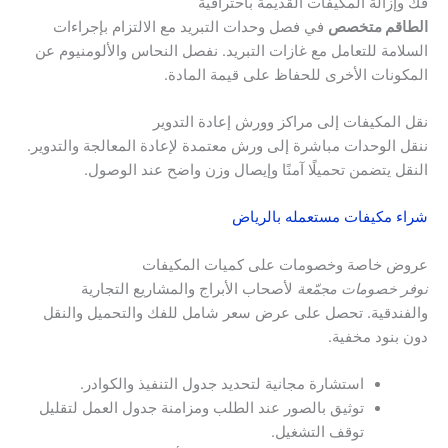
فك وإزالة المكيفات القديمة باحترافية
الطاقم متخصص
في فصل وحدات التبريد مع الالتزام بإجراءات
السلامة للتعامل مع غازات التبريد. نفصل النحاس والألومنيوم عن
المكونات الأخرى للحفاظ على قيمة المادة.
نقل المكيفات إلى مراكز وورش إعادة التدوير
ننقل الوحدات مباشرة إلى ورش معتمدة لإعادة المعالجة والتدوير.
النقل يتضمن تحميلًا آمنًا وإيصال وزن واضح عند الوصول.
شراء مكيفات مستعمله بالرياض
عروض خاصة وخصومات على كميات المكيفات
نوفر خصومات مجمّعة
لأصحاب الأبراج والمشاريع التجارية
والفندقية. تحصل على عرض سعر شامل للفك والتحميل والنقل
دون بنود مخفية.
استشارة مجانية لتحديد جدول التنفيذ والكوادر.
توثيق بالصور عند الطلب ومزامنة جدول العمل لتقليل
توقف التشغيل.