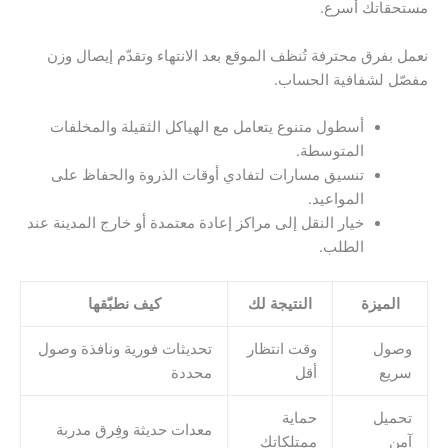
مستحقاتك أسرع.
نعمل بفرق محترفة تُنظف الموقع بعد الانتهاء وتقدّم إيصال وزن
مفصّل لشفافية الحساب.
أسطول متنوع يتعامل مع الهياكل الثقيلة والمخلفات
المتوسطة.
تنسيق مسارات لتفادي أوقات الذروة والحفاظ على
المواعيد.
خيار النقل إلى مراكز إعادة معتمدة أو خارج المدينة عند
الطلب.
الميزة
النتيجة لك
كيف نطبّقها
وصول
وقت انتظار
تحديثات فورية ونافذة وصول
سريع
أقل
محددة
تحميل
حماية
معدات حديثة وفِرق مدربة
آمن
ممتلكاتك