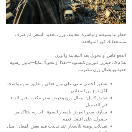
خطواتنا بسيطة ومباشرة: معاينة، وزن، تحديد السعر، ثم صرف
مستحقاتك فور الموافقة.
الدفع كاش أو تحويل بعد المعاينة والوزن
نقدّم لك خيارين فوريين للتسوية
—نقدًا أو تحويلًا بنكيًا—بدون رسوم
خفية وبإيصال وزن مكتوب.
تسعير لحظي مبني على وزن فعلي ومعايير نقاوة واضحة
لكل نوع من المعادن.
توثيق كامل: إيصال وزن وعرض سعر مكتوب قبل البدء
في التحميل.
مقارنة سعر العرض بأسعار السوق الجارية لتتأكد من
حصولك على أفضل قيمة.
تعديلات يومية للأسعار عند تذبذب قيم بعض المعادن مثل