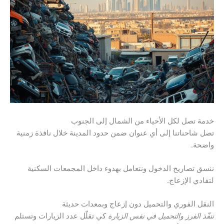
خدمة تصل لكل الأحياء من الشمال إلى الجنوب
تصل شاحناتنا إلى أي عنوان ضمن حدود المدينة خلال نافذة زمنية
واضحة.
ننسق تصاريح الدخول ونتعامل بهدوء داخل المجمعات السكنية
لتفادي الإزعاج.
النقل الفوري والتحميل دون إزعاج وبمعدات حديثة
ننفّذ الفرز والتحميل في نفس الزيارة
كي تقلّل عدد الزيارات وتستلم